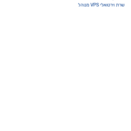
רת וירטואלי VPS מנוהל
ו קשר