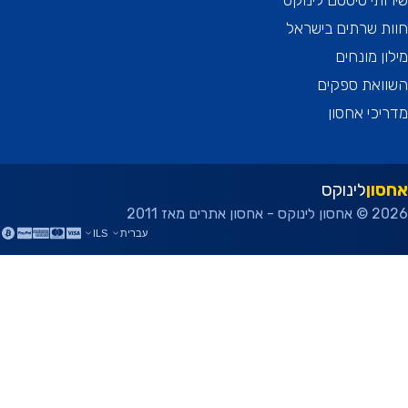
תי סיסטם לינוקס
 שרתים בישראל
ן מונחים
ואת ספקים
כי אחסון
ון
לינוקס
ן אתרים מאז 2011
עברית
ILS