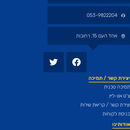
053-9822204
אחד העם 15, רחובות
רת קשר / תמיכה
כה טכנית
און-ליין
ת קשר / קריאת שירות
ת לקוחות
תינו