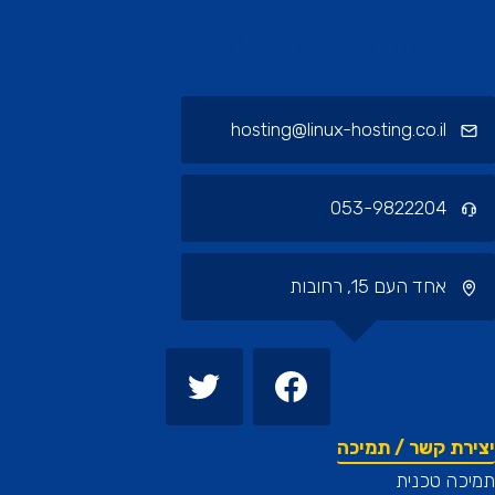
ורי תחתית ויצירת קשר
hosting@linux-hosting.co.il
053-9822204
אחד העם 15, רחובות
רת קשר / תמיכה
כה טכנית