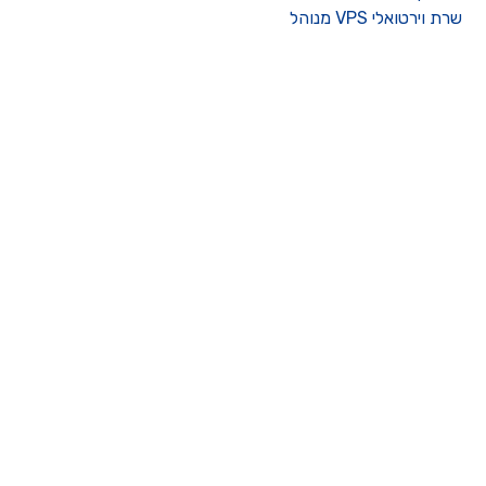
רת וירטואלי VPS מנוהל
ו קשר