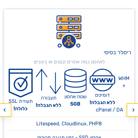
יסלר בסיסי
ר
לאחסון כמה אתרים קטנים או בינוניים
WHM
+
דומיינים
שטח אחסון
תעבורה
תעודת SSL
ללא הגבלה!
5GB
ללא הגבלה!
כלולה!
cPanel / DA
Litespeed, Cloudlinux, PHP8
אחסון SSD - זמני תגובה מהירים