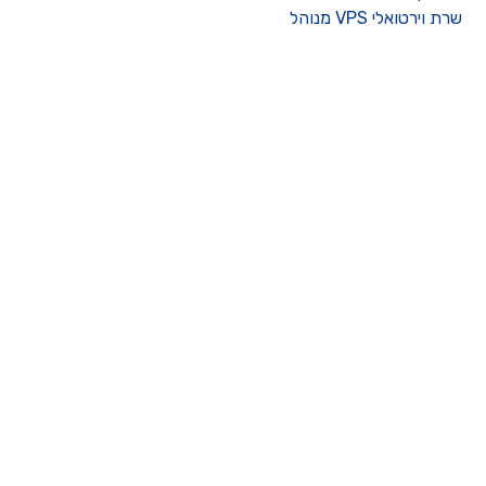
רת וירטואלי VPS מנוהל
ו קשר