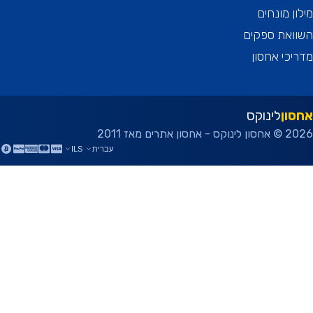
ן מונחים
ואת ספקים
כי אחסון
ון
לינוקס
ן אתרים מאז 2011
עברית
ILS