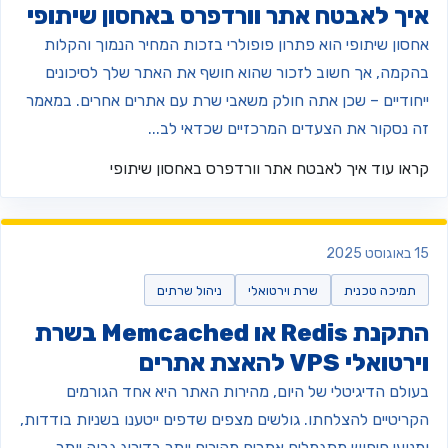
יך לאבטח אתר וורדפרס באחסון שיתופי
חסון שיתופי הוא פתרון פופולרי בזכות המחיר הנמוך והקלות
הקמה, אך חשוב לזכור שהוא חושף את האתר שלך לסיכונים
יחודיים – שכן אתה חולק משאבי שרת עם אתרים אחרים. במאמר
ה נסקור את הצעדים המרכזיים שכדאי לב...
ראו עוד
איך לאבטח אתר וורדפרס באחסון שיתופי
וגוסט 2025
תמיכה טכנית
שרת וירטואלי
ניהול שרתים
התקנת Redis או Memcached בשרת
רטואלי VPS להאצת אתרים
עולם הדיגיטלי של היום, מהירות האתר היא אחד הגורמים
קריטיים להצלחתו. גולשים מצפים שדפים ייטענו בשניות בודדות,
מנועי חיפוש מתגמלים אתרים מהירים יותר בדירוג גבוה יותר.