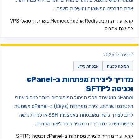
חת הדרכים הפשוטות והיעילות לשפר...
ראו עוד
התקנת Redis או Memcached בשרת וירטואלי VPS
האצת אתרים
 2025
תמיכה טכנית
אבטחת מידע
מדריך ליצירת מפתחות ב-cPanel
כניסה לSFTP
cPanel הוא אחד מכלי הניהול הפופולריים ביותר לניהול אתרי
אינטרנט ושרתים. יצירת מפתחות (Keys) ב-cPanel משמשת
לרוב לצורך גישה מאובטחת באמצעות SSH או לניהול גישה
משתמשים. במדריך זה נסביר כיצד ליצור מפתחו...
ראו עוד
מדריך ליצירת מפתחות ב-cPanel וכניסה לSFTP