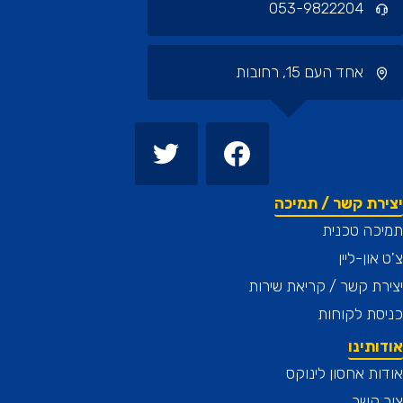
053-9822204
אחד העם 15, רחובות
רת קשר / תמיכה
כה טכנית
און-ליין
ת קשר / קריאת שירות
ת לקוחות
תינו
ת אחסון לינוקס
 קשר