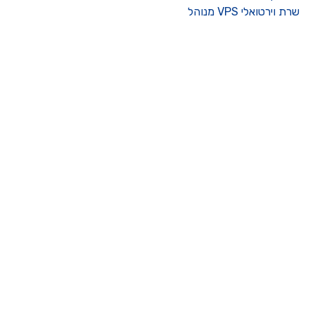
רת וירטואלי VPS מנוהל
ו קשר