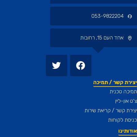
053-9822204
אחד העם 15, רחובות
רת קשר / תמיכה
כה טכנית
און-ליין
ת קשר / קריאת שירות
ת לקוחות
תינו