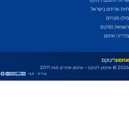
תי סיסטם לינוקס
 שרתים בישראל
ן מונחים
ואת ספקים
כי אחסון
ון
לינוקס
ן אתרים מאז 2011
עברית
ILS