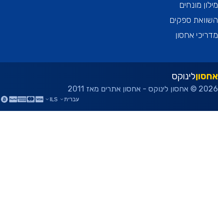
ן מונחים
ואת ספקים
כי אחסון
ון
לינוקס
ן אתרים מאז 2011
עברית
ILS