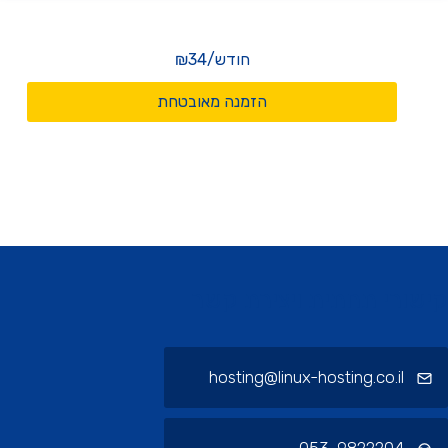
חודש
/
₪34
הזמנה מאובטחת
ורי תחתית ויצירת קשר
hosting@linux-hosting.co.il