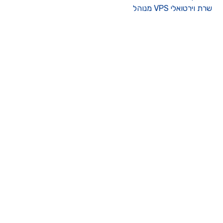
רת וירטואלי VPS מנוהל
ו קשר