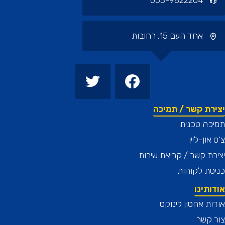
053-9822204
אחד העם 15, רחובות
רת קשר / תמיכה
כה טכנית
און-ליין
ת קשר / קריאת שירות
ת לקוחות
תינו
ת אחסון לינוקס
 קשר