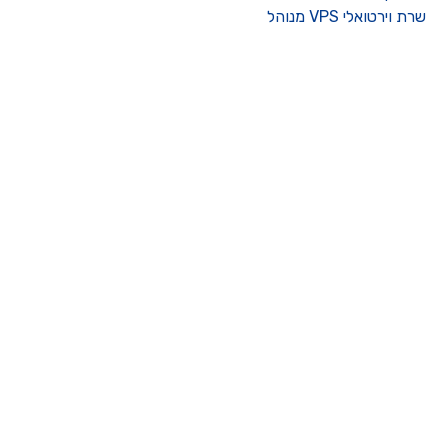
רת וירטואלי VPS מנוהל
ו קשר