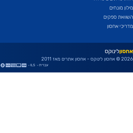
ן מונחים
ואת ספקים
כי אחסון
ון
לינוקס
ן אתרים מאז 2011
עברית
ILS