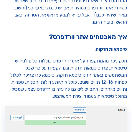
הם הם כאלה שאתם יכולים ליישם בעצמכם. זה נכון שאפשר
שחזר אתר וורדפרס במהירות אם יש לכם גיבוי עדכני (וחשוב
אוד שיהיה לכם) - אבל עדיף למנוע מראש את הטרחה, כאב
ראש ובזבוז הזמן.
יך מאבטחים אתר וורדפרס?
יסמאות חזקות
לק ניכר מהמתקפות על אתרי וורדפרס כוללות כלים לניחוש
יסמאות. צרו סיסמאות חזקות וגם הקפידו על כך שכל
משתמשים באתר הזינו סיסמא חזקה. סיסמא כזו צריכה לכלול
לפחות 12-16 תווים שונים, כולל אותיות גדולות וקטנות, ספרות
ווים מיוחדים. אתם יכולים גם להיעזר בוורדפרס עצמו, שמכיל
חולל סיסמאות בעמוד יצירת המשתמש.