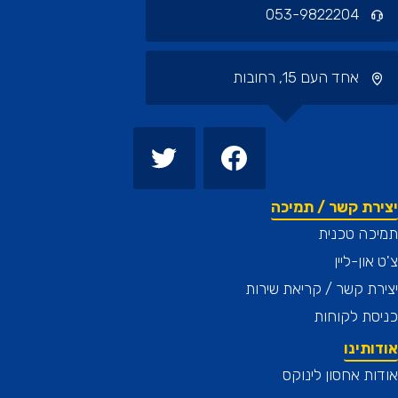
053-9822204
אחד העם 15, רחובות
רת קשר / תמיכה
כה טכנית
און-ליין
ת קשר / קריאת שירות
ת לקוחות
תינו
ת אחסון לינוקס