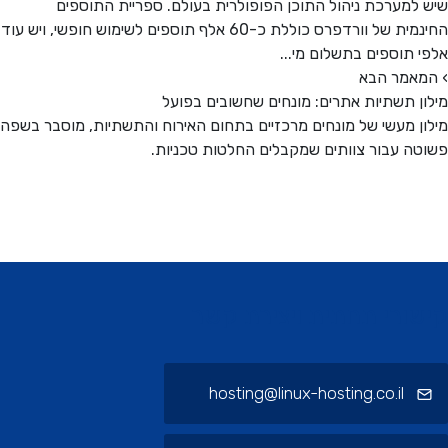
למערכת ניהול התוכן הפופולרית בעולם. ספריית התוספים
החינמית של וורדפרס כוללת כ-60 אלף תוספים לשימוש חופשי, ויש עוד
 תוספים בתשלום מי...
אמר הבא
ן תשתיות אתרים: מונחים שחשובים בפועל
ן מעשי של מונחים מרכזיים בתחום האירוח והתשתיות, מוסבר בשפה
ה עבור צוותים שמקבלים החלטות טכניות.
ורי תחתית ויצירת קשר
hosting@linux-hosting.co.il