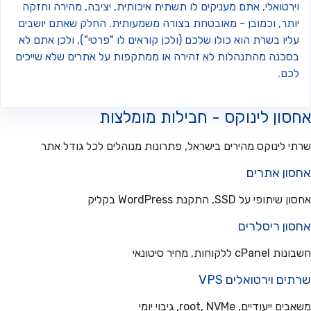
רטואלי, אתם מעניקים לו תשתית איכותית, יציבה, מהירה וחזקה
ותר, וכמובן - מאובטחת בצורה משמעותית. החלק שאתם יושבים
יו בשרת הוא כולו שלכם (ולכן קוראים לו "פרטי"), ולכן אתם לא
סכנה מהתנהלות לא זהירה או ממתקפות על אתרים שלא שייכים
כם.
ון לינוקס - חבילות מומלצות
 לינוקס מהירים בישראל, פתרונות מנוהלים לכל גודל אתר
ון אתרים
פי על SSD, התקנת WordPress בקליק
ון ריסלרים
ללקוחות, מחיר סיטונאי
ם וירטואלים VPS
עודיים, root, NVMe, גיבוי יומי