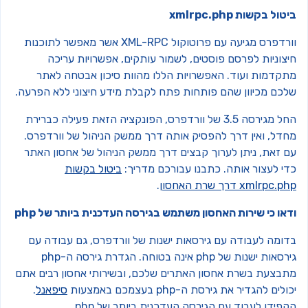
טול בקשות xmlrpc.php
וורדפרס מגיעה עם פרוטוקול XML-RPC אשר מאפשר לתוכנות
יצוניות לפרסם פוסטים, לשמור עותקים, אפשרויות עריכה
תקדמות ועוד. האפשרויות הללו מהוות סיכון אבטחה לאתר
לכם מכיוון שהם פותחות פתח לקבלת מידע חיצוני ללא הפרעה.
החל מגירסה 3.5 של וורדפרס, הפונקציה הזאת פעילה כברירת
חדל, ואין דרך להפסיק אותה דרך ממשק הניהול של וורדפרס.
ם זאת, ניתן לערוך קבצים דרך ממשק הניהול של אחסון האתר
די לעצור אותה. כתבנו עבורכם מדריך:
ביטול בקשות
xmlrpc. דרך שרת האחסון
.
דאו כי שירות האחסון משתמש בגירסה העדכנית ביותר של php
דומה לעבודה עם גירסאות ישנות של וורדפרס, גם עבודה עם
גירסאות ישנות של php אינה בטוחה. הגדרת גירסה ה-php
תבצעת בשרת אחסון האתרים שלכם, ובשירותי אחסון רבים אתם
ולים להגדיר את גירסת ה-php בעצמכם באמצעות
סיפאנל
.
פידו לעבוד עם הגירסה העדכנית ביותר של php.