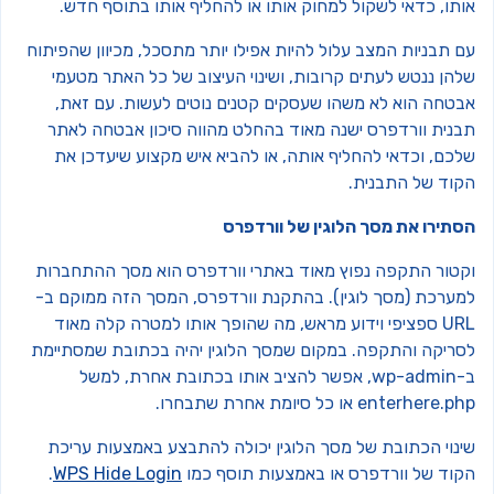
ותו, כדאי לשקול למחוק אותו או להחליף אותו בתוסף חדש.
ם תבניות המצב עלול להיות אפילו יותר מתסכל, מכיוון שהפיתוח
להן ננטש לעתים קרובות, ושינוי העיצוב של כל האתר מטעמי
בטחה הוא לא משהו שעסקים קטנים נוטים לעשות. עם זאת,
בנית וורדפרס ישנה מאוד בהחלט מהווה סיכון אבטחה לאתר
לכם, וכדאי להחליף אותה, או להביא איש מקצוע שיעדכן את
קוד של התבנית.
סתירו את מסך הלוגין של וורדפרס
קטור התקפה נפוץ מאוד באתרי וורדפרס הוא מסך ההתחברות
מערכת (מסך לוגין). בהתקנת וורדפרס, המסך הזה ממוקם ב-
URL ספציפי וידוע מראש, מה שהופך אותו למטרה קלה מאוד
סריקה והתקפה. במקום שמסך הלוגין יהיה בכתובת שמסתיימת
ב-wp-admin, אפשר להציב אותו בכתובת אחרת, למשל
enterhere. או כל סיומת אחרת שתבחרו.
ינוי הכתובת של מסך הלוגין יכולה להתבצע באמצעות עריכת
קוד של וורדפרס או באמצעות תוסף כמו
WPS Hide Login
.