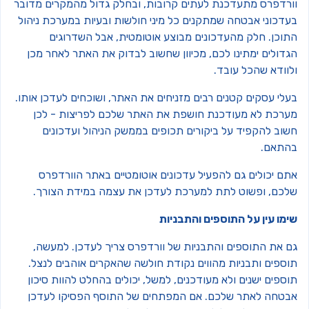
ורדפרס מתעדכנת לעתים קרובות, ובחלק גדול מהמקרים מדובר
עדכוני אבטחה שמתקנים כל מיני חולשות ובעיות במערכת ניהול
תוכן. חלק מהעדכונים מבוצע אוטומטית, אבל השדרוגים
גדולים ימתינו לכם, מכיוון שחשוב לבדוק את האתר לאחר מכן
לוודא שהכל עובד.
עלי עסקים קטנים רבים מזניחים את האתר, ושוכחים לעדכן אותו.
ערכת לא מעודכנת חושפת את האתר שלכם לפריצות - לכן
שוב להקפיד על ביקורים תכופים בממשק הניהול ועדכונים
התאם.
תם יכולים גם להפעיל עדכונים אוטומטיים באתר הוורדפרס
לכם, ופשוט לתת למערכת לעדכן את עצמה במידת הצורך.
ימו עין על התוספים והתבניות
ם את התוספים והתבניות של וורדפרס צריך לעדכן. למעשה,
וספים ותבניות מהווים נקודת חולשה שהאקרים אוהבים לנצל.
ספים ישנים ולא מעודכנים, למשל, יכולים בהחלט להוות סיכון
בטחה לאתר שלכם. אם המפתחים של התוסף הפסיקו לעדכן