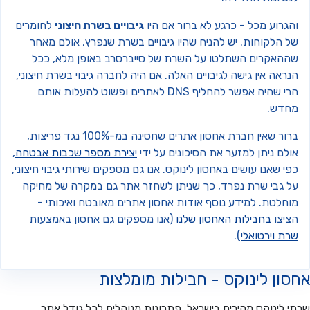
גרוע מכל - כרגע לא ברור אם היו
גיבויים בשרת חיצוני
לחומרים
ל הלקוחות. יש להניח שהיו גיבויים בשרת שנפרץ, אולם מאחר
ההאקרים השתלטו על השרת של סייברסרב באופן מלא, ככל
ראה אין גישה לגיבויים האלה. אם היה לחברה גיבוי בשרת חיצוני,
הרי שהיה אפשר להחליף DNS לאתרים ופשוט להעלות אותם
חדש.
ברור שאין חברת אחסון אתרים שחסינה במ-100% נגד פריצות,
לם ניתן למזער את הסיכונים על ידי
יצירת מספר שכבות אבטחה
,
י שאנו עושים באחסון לינוקס. אנו גם מספקים שירותי גיבוי חיצוני,
ל גבי שרת נפרד, כך שניתן לשחזר אתר גם במקרה של מחיקה
וחלטת. למידע נוסף אודות אחסון אתרים מאובטח ואיכותי -
ציצו
בחבילות האחסון שלנו
(אנו מספקים גם אחסון באמצעות
ת וירטואלי
).
ון לינוקס - חבילות מומלצות
 לינוקס מהירים בישראל, פתרונות מנוהלים לכל גודל אתר