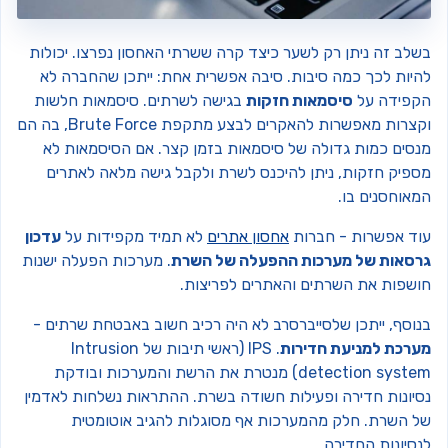
שלב זה ניתן רק לשער כיצד קרה ששרתי האחסון נפרצו. יכולות
היות לכך כמה סיבות. סיבה אפשרית אחת: ייתכן שהחברה לא
קפידה על
סיסמאות חזקות
בגישה לשרתים. סיסמאות חלשות
וקצרות מאפשרות להאקרים לבצע מתקפת Brute Force, בה הם
נסים כמות גדולה של סיסמאות בזמן קצר. אם הסיסמאות לא
ספיק חזקות, ניתן להיכנס לשרת ולקבל גישה מלאה לאתרים
מאוחסנים בו.
וד אפשרות - חברות
אחסון אתרים
לא תמיד מקפידות על
עדכון
רסאות של מערכות ההפעלה של השרת
. מערכות הפעלה ישנות
ושפות את השרתים והאתרים לפריצות.
נוסף, ייתכן שלסייברסרב לא היה רכיב חשוב באבטחת שרתים -
ערכת למניעת חדירות
. IPS (ראשי תיבות של Intrusion
detection system) מנטרת את הרשת והמערכות ובודקת
סיונות חדירה ופעילות חשודה בשרת. ההתראות נשלחות לאדמין
ל השרת. חלק מהמערכות אף מסוגלות להגיב אוטומטית
סיונות החדירה.