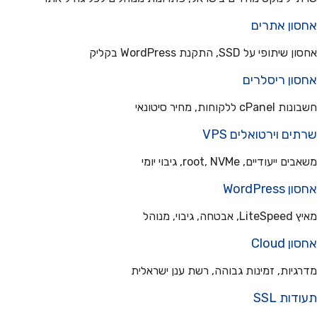
ון אתרים
פי על SSD, התקנת WordPress בקליק
ון ריסלרים
ללקוחות, מחיר סיטונאי
ם וירטואלים VPS
עודיים, root, NVMe, גיבוי יומי
WordPre
בוי, מנוהל
Cloud
יות, זמינות גבוהה, רשת ענן ישראלית
ת SSL