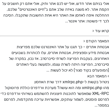
 בניתם אתר חדש, אולי יש לכם אתר ותיק, אולי אתם רק חושבים על
 אתר. לא משנה באיזה שלב אתם ב"חיים האינטרטיים" שלכם,
טה איפה לאחסן את האתר היא אחת החשובות שתקבלו. הסיבה
די פשוטה: אתר אינטר...
 עוד ‹
מר הקודם
‹
ת אתרים - כך תגנו על אתר האינטרנט שלכם מפריצות
ת מידע וספציפית, אבטחת אתרים, עלו לכותרות בשבועיים
ונים, בעקבות הפריצה לשרתי סייברסרב. אז נכון, במקרה של
רסרב, הפריצה היתה לשרת עצמו, ולמעשה בעלי האתרים
פעלים בקוד סגור) לא יכול לעשות ...
אמר הבא
שות ל-xmlrpc.php דרך שרת האחסון
מהו xmlrpc.php ומה הוא עושה? מערכת וורדפרס כוללת פרוטוקול
XML-RPC שמאפשר לתוכנות חיצוניות להשתמש בשירותי וורדפרס כדי
ם פוסטים, לשמור עותקים, אפשרויות עריכה מתקדמות, לפרסם
ר...