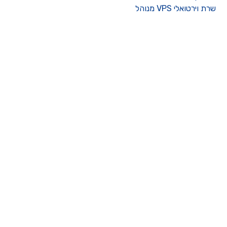
רת וירטואלי VPS מנוהל
ו קשר