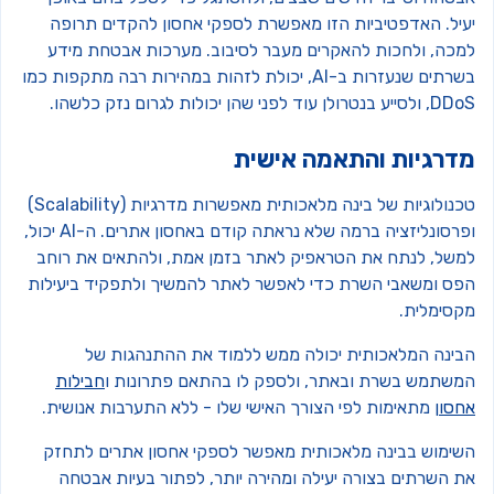
עיל. האדפטיביות הזו מאפשרת לספקי אחסון להקדים תרופה
מכה, ולחכות להאקרים מעבר לסיבוב. מערכות אבטחת מידע
בשרתים שנעזרות ב-AI, יכולת לזהות במהירות רבה מתקפות כמו
יע בנטרולן עוד לפני שהן יכולות לגרום נזק כלשהו.
דרגיות והתאמה אישית
טכנולוגיות של בינה מלאכותית מאפשרות מדרגיות (Scalability)
ופרסונליזציה ברמה שלא נראתה קודם באחסון אתרים. ה-AI יכול,
משל, לנתח את הטראפיק לאתר בזמן אמת, ולהתאים את רוחב
פס ומשאבי השרת כדי לאפשר לאתר להמשיך ולתפקיד ביעילות
קסימלית.
בינה המלאכותית יכולה ממש ללמוד את ההתנהגות של
משתמש בשרת ובאתר, ולספק לו בהתאם פתרונות ו
חבילות
חסון
מתאימות לפי הצורך האישי שלו - ללא התערבות אנושית.
שימוש בבינה מלאכותית מאפשר לספקי אחסון אתרים לתחזק
ת השרתים בצורה יעילה ומהירה יותר, לפתור בעיות אבטחה