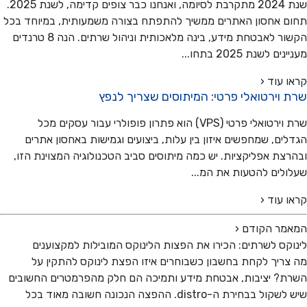
שנת 2024 מתקרבת לסיומה, ואנחנו כבר צופים קדימה, לשנת 2025.
 אחסון האתרים ממשיך להתפתח בצורה משמעותית, במיוחד בכל
הקשור לאבטחת מידע, בינה מלאכותית וניהול שרתים. הנה 8 טרנדים
ם לשנת 2025 בתחו...
 עוד ‹
 וירטואלי פרטי: המיתוסים שצריך לנפץ
שרת וירטואלי פרטי (VPS) הוא פתרון פופולרי עבור עסקים מכל
ים, שמחפשים איזון בין עלות, ביצועים וגמישות באחסון אתרים
צת אפליקציות. יש כמה מיתוסים סביב הטכנולוגיה המצוינת הזו,
לים להטעות את המ...
 עוד ‹
מר הקודם
‹
קס לשרתים: הכירו את הפצות הלינוקס המובילות למקצוענים
ריך לקחת בחשבון כשבוחרים איזו הפצת לינוקס להתקין על
? יציבות, אבטחת מידע ותמיכה הם חלק מהפרמטרים החשובים
שיש לשקול בבחירת ה-distro. ההפצה הנכונה חשובה מאוד בכל