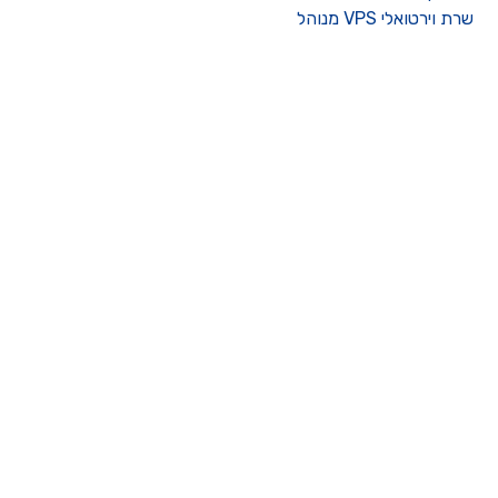
רת וירטואלי VPS מנוהל
ו קשר