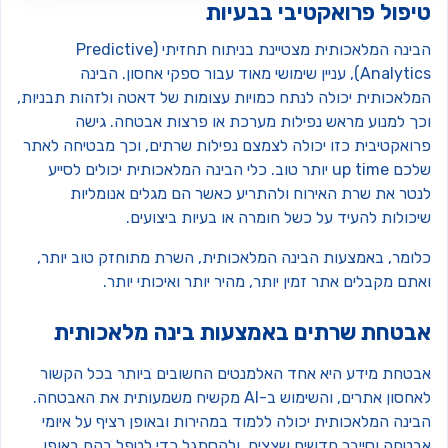
יפול פרואקטיבי בבעיות
הבינה המלאכותית מצטיינת בניתוח תחזיתי (Predictive
Analytics), עניין שימושי מאוד עבור ספקי אחסון. הבינה
מלאכותית יכולה לנתח כמויות עצומות של דאטה ולזהות תבניות,
כך למנוע מראש נפילות מערכת או פרצות אבטחה. גישה
רואקטיבית כזו יכולה לצמצם נפילות שרתים, וכך מבטיחה לאתר
שלכם up time יותר טוב. כלי הבינה המלאכותית יכולים לסייע
נטר את שרת האירוח ולהתריע כאשר הם מגלים אנומליות
כולות להעיד על כשל חומרה או בעיות ביצועים.
לומר, באמצעות הבינה המלאכותית, השרת מתוחזק טוב יותר,
תם מקבלים אתר זמין יותר, מהיר יותר ואיכותי יותר.
בטחת שרתים באמצעות בינה מלאכותית
בטחת מידע היא אחד האלמנטים החשובים ביותר בכל הקשור
לאחסון אתרים, והשימוש ב-AI מקשיח משמעותית את האבטחה.
ינה המלאכותית יכולה ללמוד במהירות ובאופן רציף על איומי
בטחה וסייבר חדשים שצצים, ולהסתגל כדי לטפל בהם באופן