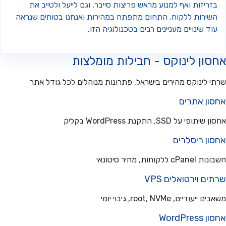
ריזות ואף למנוע מראש פריצות סייבר, וגם לייעל ולטייב את
שירות ללקוח. התחום מתפתח במהירות ואנחנו בטוחים שנראה
ד שינויים מעניינים רבים בטכנולוגיה הזו.
ון לינוקס - חבילות מומלצות
 לינוקס מהירים בישראל, פתרונות מנוהלים לכל גודל אתר
ון אתרים
פי על SSD, התקנת WordPress בקליק
ון ריסלרים
ללקוחות, מחיר סיטונאי
ם וירטואלים VPS
עודיים, root, NVMe, גיבוי יומי
WordPre