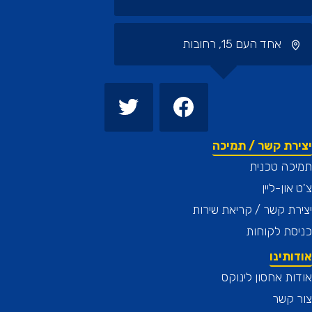
אחד העם 15, רחובות
רת קשר / תמיכה
כה טכנית
און-ליין
ת קשר / קריאת שירות
ת לקוחות
תינו
ת אחסון לינוקס
 קשר