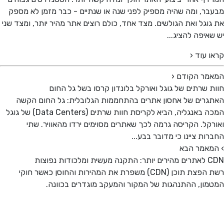
ר, ומה שהיה מספיק לפני שנה או שנתיים - כבר מזמן לא מספק
וגל ואת הגולשים. מצד אחד, כולם רוצים אתר מהיר יותר, ומצד שני
איפה להציג...
 עוד ‹
מר הקודם
‹
 שרתים של גוגל ואורקל בלונדון קרסו בשל גל החום
רים של אחסון אתרים בהתחממות הגלובלית: גל החום הקשה
המכה באנגליה, הביא לקריסת חוות שרתים (Data Centers) של גוגל
קל. הקריסה גרמה לכך שאתרים מסוימים ירדו מהאוויר. שתי
ות ציינו כי מדובר בבע...
אמר הבא
לכודות נפוצות
רשת הפצת תוכן (CDN) משפרת את המהירות והחוסן כאשר חוקי
ון, ההתנהגות של המקור והמעקב מוגדרים בכוונה.