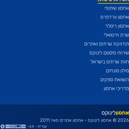
ן שיתופי
ן וורדפרס
ן ריסלר
וירטואלי
וקת שרתים ואתרים
תי סיסטם לינוקס
 שרתים בישראל
ן מונחים
ואת ספקים
כי אחסון
ון
לינוקס
ן אתרים מאז 2011
עברית
ILS