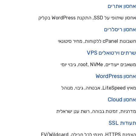
ון אתרים
פי על SSD, התקנת WordPress בקליק
ון ריסלרים
ללקוחות, מחיר סיטונאי
ם וירטואלים VPS
עודיים, root, NVMe, גיבוי יומי
WordPre
בוי, מנוהל
Cloud
יות, זמינות גבוהה, רשת ענן ישראלית
ת SSL
כל חבילה, EV/Wildcard