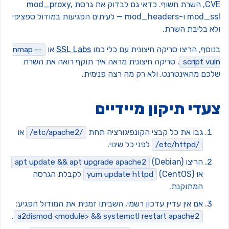
CVE, השרת חשוף. כדאי גם לבדוק את גרסת mod_proxy,
mod_ssl ו-mod_headers — לעיתים הפגיעות במודול ספציפי
לא בליבת השרת.
וסף, הריצו סריקה חיצונית עם כלי כמו
SSL Labs
או
nmap --
. סריקה חיצונית מראה איך תוקף רואה את השרת
script vu
לכם מהאינטרנט, ולא רק מה רצה פנימית.
עדי תיקון מיידיים
גבו את כל קבצי הקונפיגורציה תחת
או
/etc/apache2/
לפני כל שינוי.
/etc/httpd/
הריצו
(Debian)
apt update && apt upgrade apache2
או
(CentOS) לקבלת הגרסה
yum update httpd
המתוקנת.
אם אין עדיין עדכון רשמי, השביתו זמנית את המודול הפגיע:
.
a2dismod <module> && systemctl restart apache2