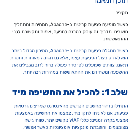
וכן המאמר
קציר
כאשר מופיעה פגיעות קריטית ב-Apache, המהירות והתהליך
שובים. מדריך זה עוסק בהכנה למניעה, אימות ותקשורת לגבי
התאוששות.
כאשר מתגלה פגיעות קריטית ב-Apache, הסיכון הגדול ביותר
וא לא רק ניצול הפגיעות עצמו, אלא גם תגובה מאוחרת וחסרת
אום. צוותים שפועלים לפי סדר פעולה ברור לרוב מגבילים את
השפעה ומשחיזים את ההתאוששות במהירות רבה יותר.
 1: להכיל את החשיפה מיד
תחילו בזיהוי מחשבים הנגישים מהאינטרנט שמריצים גרסאות
גיעות. אם לא ניתן לתקן מיד, צמצמו את החשיפה באמצעות
אמצעי בקרה זמניים: כללי WAF נוקשים יותר, טווחי גישה
צומצמים, והשבתת פונקציות אופציונליות כאשר אפשרי.