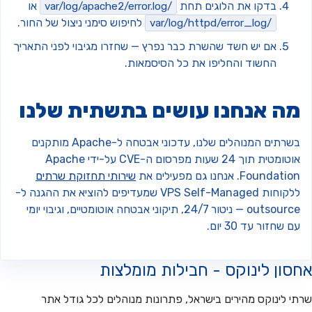
בדקו את הלוגים תחת
או
/var/log/apache2/error.log
לחיפוש סימני ניצול של החור.
/var/log/httpd/error_log
אם יש חשד שהשרת כבר נפרץ — שחזרו מגיבוי לפני התאריך
החשוד והחליפו את כל הסיסמאות.
ה אנחנו עושים בתשתית שלנו
בשרתים המנוהלים שלנו, עדכוני אבטחה ל-Apache מותקנים
אוטומטית תוך 24 שעות מפרסום ה-CVE על-ידי Apache
Foundat. אנחנו גם מפעילים את
שירותי תחזוקת שרתים
ללקוחות VPS Self-Managed שמעדיפים להוציא את ההגנה ל-
outsource — ניטור 24/7, תיקוני אבטחה אוטומטיים, וגיבוי יומי
 שחזור עד 30 יום.
ון לינוקס - חבילות מומלצות
 לינוקס מהירים בישראל, פתרונות מנוהלים לכל גודל אתר