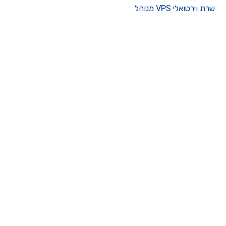
רת וירטואלי VPS מנוהל
ו קשר