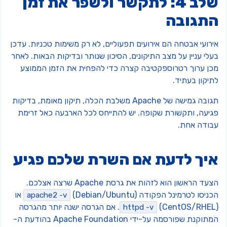
שלב 4: לתקשר ולשפר את זמן
תגובה
רועי אבטחה הם אירועים תפעוליים, לא רק משימות טכניות. עדכן
לי עניין על מצב התיקונים, הסיכון שנותר ובדיקות הבאות. לאחר
כן ערוך רטרוספקטיבה קצרה כדי להפחית את הזמן הממוצע
יקון בעתיד.
תגובה גמישה של Apache משלבת הכלה, תיקון מאומת, בדיקות
גיעה, ותקשורת שקופה. יש להתייחס לכל הארבעה כאל זרימת
בודה אחת.
יך לדעת אם השרת שלכם פגיע
הצעד הראשון הוא לזהות את גרסת Apache שרצה אצלכם.
כניסו לטרמינל הפקודה
(Debian/Ubuntu) או
apache2 -v
(CentOS/RHEL). אם הגרסה ישנה יותר מהגרסה
httpd -v
המתוקנת שפורסמה על-ידי Apache Foundation בהודעת ה-