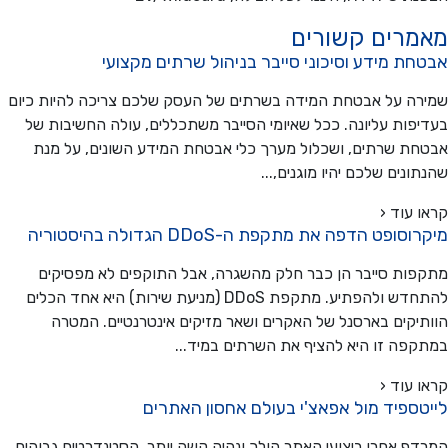
מרים קשורים
ת מידע וסיכוני סייבר בניהול שרתים מקצועי
ה על אבטחת המידה בשרתים של העסק שלכם צריכה להיות כיום
פות עליונה. ככל שאיומי הסייבר משתכללים, עולה החשיבות של
ת שרתים, ושכלול מערך כלי אבטחת המידע השונים, על מנת
ונים שלכם יהיו מוגנים,...
 עוד ‹
סופט הדפה את מתקפת ה-DDoS הגדולה בהיסטוריה
ות סייבר הן כבר חלק מהשגרה, אבל התוקפים לא מפסיקים
להתחדש ולהפתיע. מתקפת DDoS (מניעת שירות) היא אחד הכלים
יקים בארסנל של האקרים ושאר מזיקים אינטרנטיים. המטרה
פה זו היא להציף את השרתים במיד...
 עוד ‹
טספיד מול אפאצ'י בעולם אחסון האתרים
ף אחרי ביצועי האתר הולך ונהיה קשה יותר. הסטנדרטים גבוהים