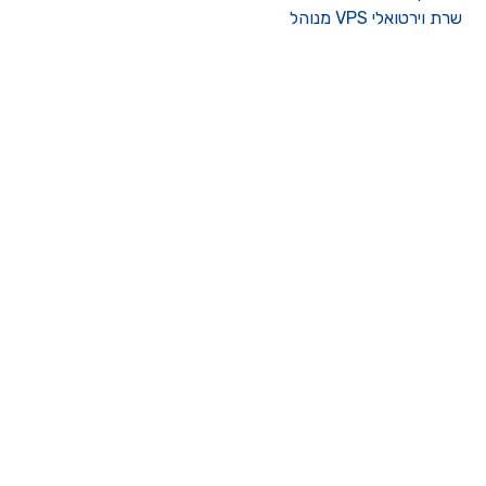
רת וירטואלי VPS מנוהל
ו קשר