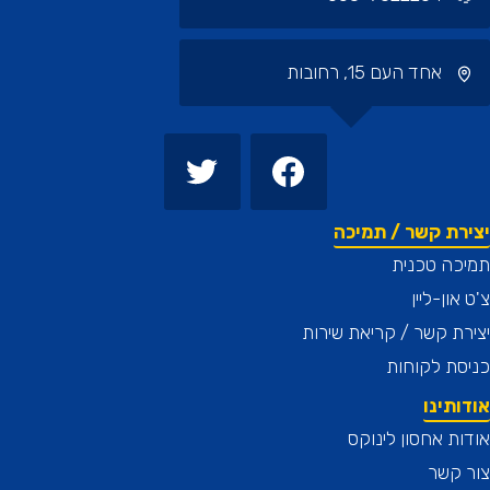
אחד העם 15, רחובות
רת קשר / תמיכה
כה טכנית
און-ליין
ת קשר / קריאת שירות
ת לקוחות
תינו
ת אחסון לינוקס
 קשר