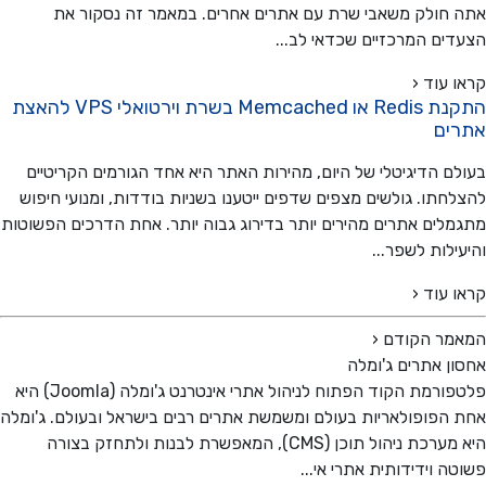
חולק משאבי שרת עם אתרים אחרים. במאמר זה נסקור את
ים המרכזיים שכדאי לב...
 עוד ‹
התקנת Redis או Memcached בשרת וירטואלי VPS להאצת
ים
ם הדיגיטלי של היום, מהירות האתר היא אחד הגורמים הקריטיים
חתו. גולשים מצפים שדפים ייטענו בשניות בודדות, ומנועי חיפוש
לים אתרים מהירים יותר בדירוג גבוה יותר. אחת הדרכים הפשוטות
ילות לשפר...
 עוד ‹
מר הקודם
‹
ן אתרים ג'ומלה
פלטפורמת הקוד הפתוח לניהול אתרי אינטרנט ג'ומלה (Joomla) היא
הפופולאריות בעולם ומשמשת אתרים רבים בישראל ובעולם. ג'ומלה
היא מערכת ניהול תוכן (CMS), המאפשרת לבנות ולתחזק בצורה
ה וידידותית אתרי אי...