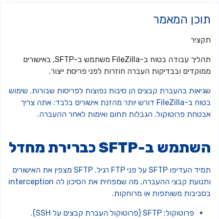
וכן המאמר
קציר
תהליך עבודה בטוח ב-FileZilla משתמש ב-SFTP, באישורים
מוקדים ובבדיקות העברה חוזרות לפני פריסת ייצור.
גיאות בהעברת קבצים הן סיבות נפוצות לפריסות שבורות. שימוש
בטוח ב-FileZilla דורש יותר מהזנת אישורים בלבד: אתה צריך
בטחת פרוטוקול, הגבלות תחום ואימות לאחר ההעברה.
תמש ב-SFTP כברירת מחדל
תמיד העדיפו SFTP על פני FTP רגיל. SFTP מצפין את האישורים
ותנועת קבצי ההעברה, מה שמפחית את הסיכון לה interception
סביבות משותפות או מרוחקות.
פרוטוקול: SFTP (פרוטוקול העברת קבצים על SSH).