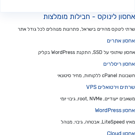
ון לינוקס - חבילות מומלצות
 לינוקס מהירים בישראל, פתרונות מנוהלים לכל גודל אתר
ון אתרים
פי על SSD, התקנת WordPress בקליק
ון ריסלרים
ללקוחות, מחיר סיטונאי
ם וירטואלים VPS
עודיים, root, NVMe, גיבוי יומי
WordPre
בוי, מנוהל
Cloud