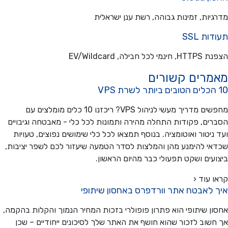
יות, זמינות גבוהה, רשת ענן ישראלית
ת SSL
כל חבילה, EV/Wildcard
מרים קשורים
מחפשים מדריך מעשי לניהול VPS? ריכזנו 10 כלים מומלצים עם
ים, פקודות התחלה מהירה ותמונות לכל כלי - מאבטחה וגיבויים
ניטור ואוטומציה. בנוסף תמצאו לכל כלי שימושים נפוצים, טעויות
י להימנע מהן והמלצות לסדר הטמעה שיעזור לכם לשפר יציבות,
עים ושקט תפעולי כבר מהיום הראשון.
 עוד ‹
 לאבטח אתר וורדפרס באחסון שיתופי
ן שיתופי הוא פתרון פופולרי בזכות המחיר הנמוך והקלות בהקמה,
שוב לזכור שהוא חושף את האתר שלך לסיכונים ייחודיים – שכן