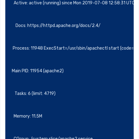
Active: active (running) since Mon 2019-07-08 12:58:31 UT
Docs: https://httpd.apache.org/docs/2.4/
Process: 11948 ExecStart=/usr/sbin/apachectl start (co
Main PID: 11954 (apache2)
Tasks: 6 (limit: 4719)
Memory: 11.5M
CGroup: /system.slice/apache2.service