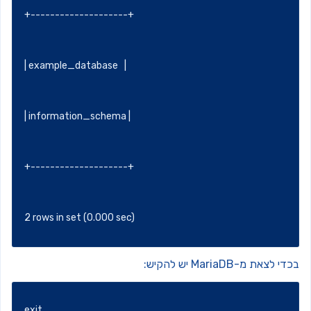
+--------------------+
| example_database   |
| information_schema |
+--------------------+
2 rows in set (0.000 sec)
י לצאת מ-MariaDB יש להקיש:
exit