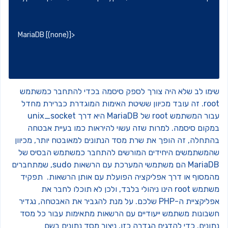
MariaDB [(none)]> 
ימו לב שלא היה צורך לספק סיסמה בכדי להתחבר כמשתמש
root. זה עובד מכיוון ששיטת האימות המוגדרת כברירת מחדל
עבור המשתמש root של MariaDB היא דרך unix_socket
מקום סיסמה. למרות שזה עשוי להיראות כמו בעיית אבטחה
התחלה, זה הופך את שרת מסד הנתונים למאובטח יותר, מכיוון
המשתמשים היחידים המורשים להתחבר כמשתמש הבסיס של
MariaDB הם משתמשי המערכת עם הרשאות sudo, שמתחברים
המסוף או דרך אפליקציה הפועלת עם אותן הרשאות.
תפקיד
משתמש root הינו ניהולי בלבד, ולכן לא תוכלו לחבר את
ליקציית ה-PHP שלכם.
על מנת להגביר את האבטחה, נגדיר
שבונות משתמש ייעודיים עם הרשאות מתאימות עבור כל מסד
ונים.
כדי להדגים הגדרה כזו, ניצור מסד נתונים בשם