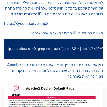
לוודא שהכל הלך כמתוכנן, על ידי ביקור בכתובת ה-IP הציבורית
ל השרת שלכם בדפדפן האינטרנט שלך (ראו את ההערה מתחת
ותרת הבאה כדי לגלות מהי כתובת ה-IP הציבורית שלכם):
http://<your_server_ip>
את כתובת ה-IP הפומבית של השרת שלכם:
ip
 addr show eth0 
|
grep
 inet 
|
awk
'{ print $2; }'
|
sed
's/\/.*$/
נזין את הכתובת בדפדפן, ונראה את דף האינטרנט של Apache
מוגדר כברירת מחדל, שנמצא שם למטרות מידע ובדיקה. זה
מור להיראות בערך כך: