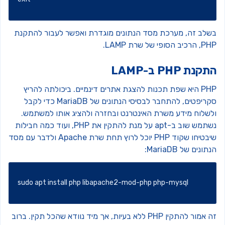
שלב זה, מערכת מסד הנתונים מוגדרת ואפשר לעבור להתקנת
כיב הסופי של שרת LAMP.
קנת PHP ב-LAMP
PHP היא שפת תכנות להצגת אתרים דינמיים. ביכולתה להריץ
סקריפטים, להתחבר לבסיסי הנתונים של MariaDB כדי לקבל
לשלוח מידע משרת האינטרנט ובחזרה ולהציג אותו למשתמש.
נשתמש שוב ב-apt על מנת להתקין את PHP, ועוד כמה חבילות
שיבטיחו שקוד PHP יוכל לרוץ תחת שרת Apache ולדבר עם מסד
תונים של MariaDB:
sudo apt install php libapache2-mod-php php-mysql
מור להתקין PHP ללא בעיות, אך מיד נוודא שהכל תקין.
ברוב