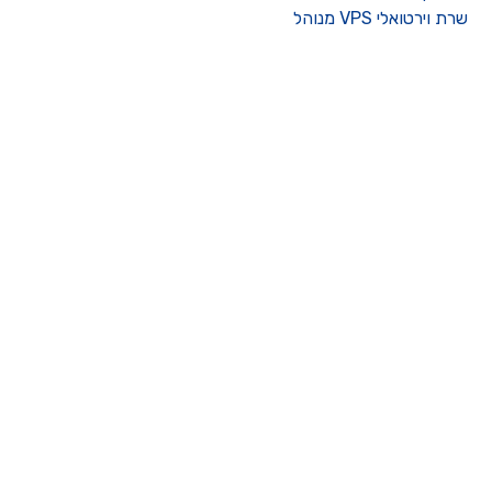
רת וירטואלי VPS מנוהל
ו קשר