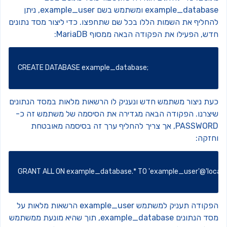
example_database ומשתמש בשם example_user, ניתן
החליף את השמות הללו בכל שם שתחפצו.
כדי ליצור מסד נתונים
ש, הפעילו את הפקודה הבאה ממסוף MariaDB:
CREATE DATABASE example_database;
עת ניצור משתמש חדש ונעניק לו הרשאות מלאות במסד הנתונים
יצרנו. הפקודה הבאה מגדירה את הסיסמה של משתמש זה כ-
PASSWORD, אך צריך להחליף ערך זה בסיסמה מאובטחת
חזקה:
GRANT ALL ON example_database.* TO 
'example_user'
@
'lo
הפקודה תעניק למשתמש example_user הרשאות מלאות על
מסד הנתונים example_database, תוך שהיא מונעת ממשתמש