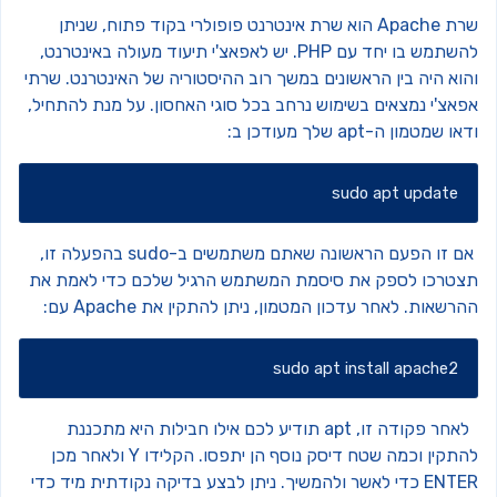
שרת Apache הוא שרת אינטרנט פופולרי בקוד פתוח, שניתן
להשתמש בו יחד עם PHP. יש לאפאצ'י תיעוד מעולה באינטרנט,
הוא היה בין הראשונים במשך רוב ההיסטוריה של האינטרנט. שרתי
פאצ'י נמצאים בשימוש נרחב בכל סוגי האחסון.
על מנת להתחיל,
ו שמטמון ה-apt שלך מעודכן ב:
sudo apt update
אם זו הפעם הראשונה שאתם משתמשים ב-sudo בהפעלה זו,
צטרכו לספק את סיסמת המשתמש הרגיל שלכם כדי לאמת את
הרשאות.
לאחר עדכון המטמון, ניתן להתקין את Apache עם:
sudo apt install apache2
לאחר פקודה זו, apt תודיע לכם אילו חבילות היא מתכננת
להתקין וכמה שטח דיסק נוסף הן יתפסו. הקלידו Y ולאחר מכן
E כדי לאשר ולהמשיך.
ניתן לבצע בדיקה נקודתית מיד כדי