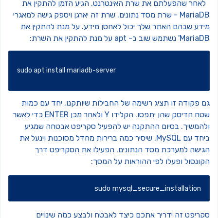
לאחר שהפעלתם את שרת האינטרנט, הגיע הזמן להתקין את
MariaD
- שרת מסד נתונים. שרת זה יארגן ויספק גישה למאגרי
ידע שבהם האתר שלך יכול לאחסן מידע.
על מנת להתקין את
M' נשתמש שוב ב- apt על מנת להתקין את השרת:
sudo
apt
install
 mariadb-server
ם פקודה זו תציג רשימה של החבילות שיותקנו, יחד עם כמות
שטח הדיסק שהן יתפסו. הקלידו Y ולאחר מכן ENTER כדי לאשר
להמשיך.
בסיום ההתקנה יש להפעיל סקריפט אבטחה שמגיע
ביחד עם MySQL, שיסיר כמה ברירות מחדל מסוכנות וינעל את
גישה למערכת מסד הנתונים. הפעילו את הסקריפט דרך
קונסול ופעלו לפי ההוראות על המסך:
sudo mysql_secure_installation
קריפט זה ידריך אתכם כיצד לאבטח ולבצע כמה שינויים