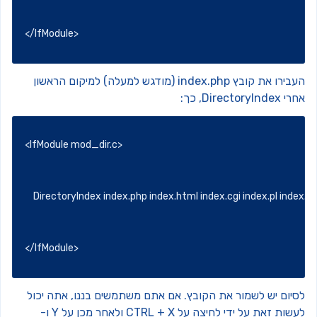
</IfModule>
העבירו את קובץ index.php (מודגש למעלה) למיקום הראשון
DirectoryIndex, כך:
<IfModule mod_dir.c>
    DirectoryIndex index.php index.html index.cgi index.pl in
</IfModule>
סיום יש לשמור את הקובץ. אם אתם משתמשים בננו, אתה יכול
לעשות זאת על ידי לחיצה על CTRL + X ולאחר מכן על Y ו-