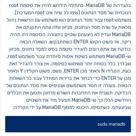
בהגדרות של MariaDB. בתחילה תידרשו להזין את סיסמת root
הנוכחית של מסד הנתונים (שימו לב שזה אינו root המערכת).
משתמש root עבור מסד הנתונים הוא משתמש עם הרשאות ניהול
לאות על שרת מסד הנתונים. מכיוון שזה עתה התקנתם את
MariaDB ועדיין לא ביצעתם שינויים בתצורה, הסיסמה הזו תהיה
קה, אז פשוט הקישו ENTER כשתתבקשו.
השאלה הבאה
ודקת אם אתם רוצים להגדיר סיסמת בסיס למסד נתונים. מכיוון
ש-MariaDB משתמש בשיטת אימות מיוחדת עבור משתמש root,
בדרך כלל בטוחה יותר משימוש בסיסמה, אין צורך להגדיר זאת
. הקלידו N ולאחר מכן ENTER.
משם, פשוט הקלידו Y ולאחר
מכן על ENTER כדי לבחור את ברירות המחדל עבור כל השאלות
באות. פעולה זו תסיר משתמשים אנונימיים ואת מסד הנתונים של
בדיקה, תשבית את התחברות השורש מרחוק ותטען את הכללים
החדשים הללו כך ש-MariaDB תפעיל מיד את השינויים
ביצעתם.
כשתסיימו, היכנסו למסוף MariaDB על ידי הקלדה:
sudo mariadb