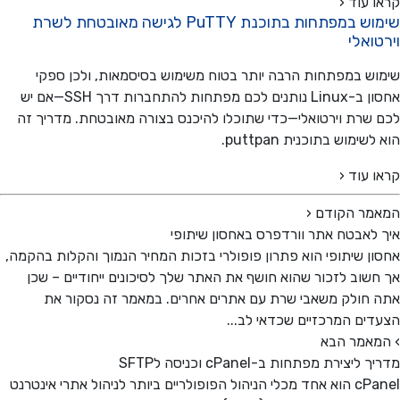
 עוד ‹
שימוש במפתחות בתוכנת PuTTY לגישה מאובטחת לשרת
ואלי
ש במפתחות הרבה יותר בטוח משימוש בסיסמאות, ולכן ספקי
אחסון ב-Linux נותנים לכם מפתחות להתחברות דרך SSH—אם יש
שרת וירטואלי—כדי שתוכלו להיכנס בצורה מאובטחת. מדריך זה
שימוש בתוכנית puttpan.
 עוד ‹
מר הקודם
‹
לאבטח אתר וורדפרס באחסון שיתופי
ן שיתופי הוא פתרון פופולרי בזכות המחיר הנמוך והקלות בהקמה,
שוב לזכור שהוא חושף את האתר שלך לסיכונים ייחודיים – שכן
חולק משאבי שרת עם אתרים אחרים. במאמר זה נסקור את
ים המרכזיים שכדאי לב...
אמר הבא
ליצירת מפתחות ב-cPanel וכניסה לSFTP
cPanel הוא אחד מכלי הניהול הפופולריים ביותר לניהול אתרי אינטרנט