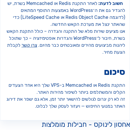
חשוב לדעת:
לאחר התקנת Redis או Memcached בשרת, יש
להגדיר גם את ה־WordPress באמצעות התוסף המתאים
(לדוגמה Redis Object Cache או LiteSpeed Cache) כדי
האתר ינצל את מערכת הקאש החדשה.
נו מציעים שירות מלא של התקנה והגדרה – כולל התקנת הקאש
בשרת, חיבור ל־WordPress והגדרות אופטימיזציה – כך שתוכל
יהנות מביצועים מהירים ומאובטחים כבר מהיום.
צרו קשר
לקבלת
צעת מחיר.
יכום
התקנת Redis או Memcached ב-VPS שלך היא אחד הצעדים
קלים והמשתלמים ביותר לשיפור מהירות האתר.
 לא רק יגרום לגולשים להישאר יותר זמן, אלא גם ישפר את דירוג
אתר במנועי החיפוש — ויעזור לעסק שלך לבלוט.
ון לינוקס - חבילות מומלצות