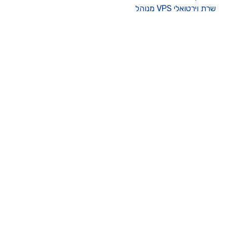
רת וירטואלי VPS מנוהל
ו קשר