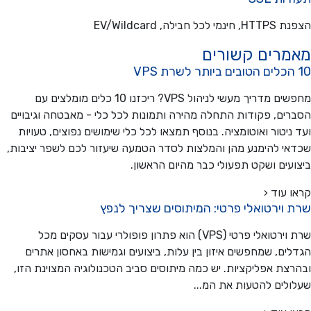
כל חבילה, EV/Wildcard
מרים קשורים
מחפשים מדריך מעשי לניהול VPS? ריכזנו 10 כלים מומלצים עם
ים, פקודות התחלה מהירה ותמונות לכל כלי - מאבטחה וגיבויים
ניטור ואוטומציה. בנוסף תמצאו לכל כלי שימושים נפוצים, טעויות
י להימנע מהן והמלצות לסדר הטמעה שיעזור לכם לשפר יציבות,
עים ושקט תפעולי כבר מהיום הראשון.
 עוד ‹
 וירטואלי פרטי: המיתוסים שצריך לנפץ
שרת וירטואלי פרטי (VPS) הוא פתרון פופולרי עבור עסקים מכל
ים, שמחפשים איזון בין עלות, ביצועים וגמישות באחסון אתרים
צת אפליקציות. יש כמה מיתוסים סביב הטכנולוגיה המצוינת הזו,
לים להטעות את המ...