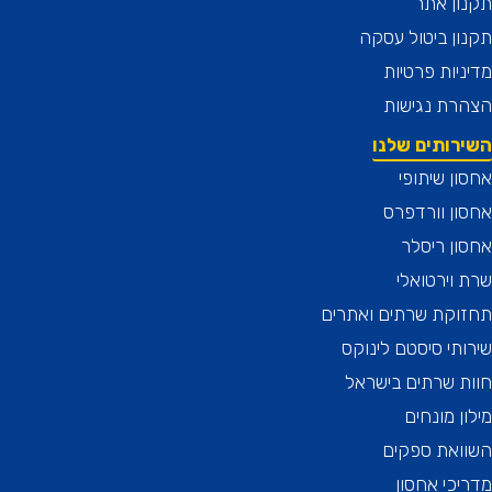
ן אתר
ן ביטול עסקה
יות פרטיות
רת נגישות
רותים שלנו
ן שיתופי
ן וורדפרס
ן ריסלר
וירטואלי
וקת שרתים ואתרים
תי סיסטם לינוקס
 שרתים בישראל
ן מונחים
ואת ספקים
כי אחסון