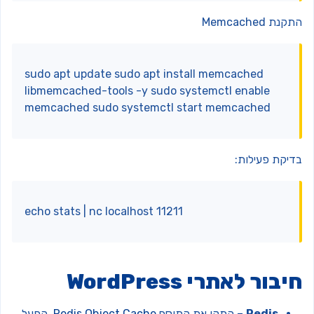
נת Memcached
sudo apt update sudo apt install memcached
libmemcached-tools -y sudo systemctl enable
memcached sudo systemctl start memcached
דיקת פעילות:
echo stats | nc localhost 11211
יבור לאתרי WordPress
Redis
– התקן את התוסף
Redis Object Cache
, הפעל