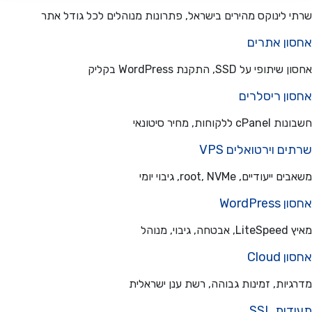
 לינוקס מהירים בישראל, פתרונות מנוהלים לכל גודל אתר
ון אתרים
פי על SSD, התקנת WordPress בקליק
ון ריסלרים
ללקוחות, מחיר סיטונאי
ם וירטואלים VPS
עודיים, root, NVMe, גיבוי יומי
WordPre
בוי, מנוהל
Cloud
יות, זמינות גבוהה, רשת ענן ישראלית
ת SSL