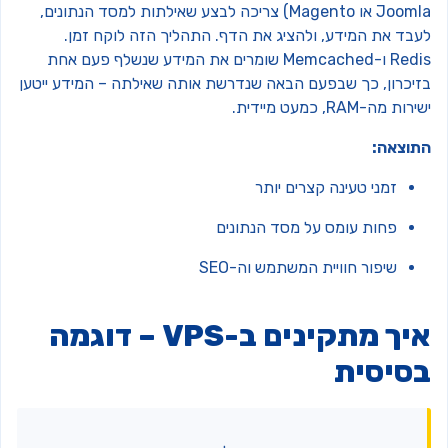
Joomla או Magento) צריכה לבצע שאילתות למסד הנתונים,
עבד את המידע, ולהציג את הדף. התהליך הזה לוקח זמן.
Redis ו-Memcached שומרים את המידע שנשלף פעם אחת
זיכרון, כך שבפעם הבאה שנדרשת אותה שאילתה – המידע ייטען
רות מה-RAM, כמעט מיידית.
תוצאה:
זמני טעינה קצרים יותר
פחות עומס על מסד הנתונים
שיפור חוויית המשתמש וה-SEO
איך מתקינים ב-VPS – דוגמה
סיסית