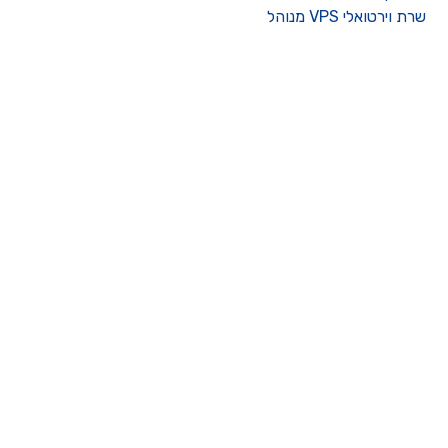
רת וירטואלי VPS מנוהל
ו קשר