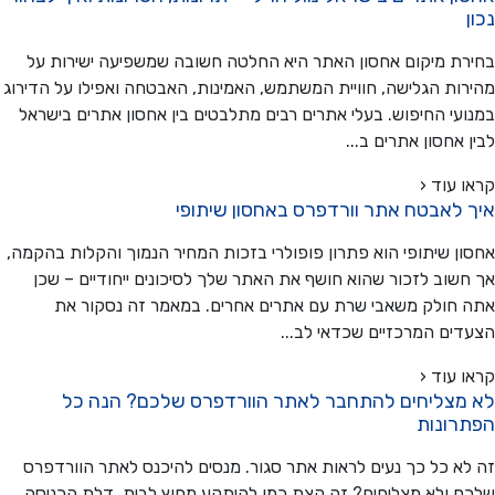
ת מיקום אחסון האתר היא החלטה חשובה שמשפיעה ישירות על
ות הגלישה, חוויית המשתמש, האמינות, האבטחה ואפילו על הדירוג
עי החיפוש. בעלי אתרים רבים מתלבטים בין אחסון אתרים בישראל
 אחסון אתרים ב...
 עוד ‹
 לאבטח אתר וורדפרס באחסון שיתופי
ן שיתופי הוא פתרון פופולרי בזכות המחיר הנמוך והקלות בהקמה,
שוב לזכור שהוא חושף את האתר שלך לסיכונים ייחודיים – שכן
חולק משאבי שרת עם אתרים אחרים. במאמר זה נסקור את
ים המרכזיים שכדאי לב...
 עוד ‹
מצליחים להתחבר לאתר הוורדפרס שלכם? הנה כל
רונות
א כל כך נעים לראות אתר סגור. מנסים להיכנס לאתר הוורדפרס
 ולא מצליחים? זה קצת כמו להיתקע מחוץ לבית. דלת הכניסה,