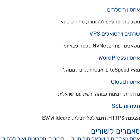
ון ריסלרים
ללקוחות, מחיר סיטונאי
ם וירטואלים VPS
עודיים, root, NVMe, גיבוי יומי
WordPre
בוי, מנוהל
Cloud
יות, זמינות גבוהה, רשת ענן ישראלית
ת SSL
כל חבילה, EV/Wildcard
מרים קשורים
ן אתרים בישראל מול חו״ל – יתרונות, חסרונות ואיך לבחור