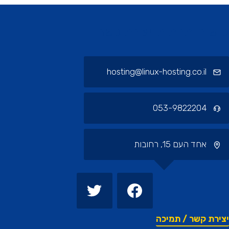
ורי תחתית ויצירת קשר
hosting@linux-hosting.co.il
053-9822204
אחד העם 15, רחובות
רת קשר / תמיכה