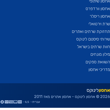
ן שיתופי
ן וורדפרס
ן ריסלר
וירטואלי
וקת שרתים ואתרים
תי סיסטם לינוקס
 שרתים בישראל
ן מונחים
ואת ספקים
כי אחסון
ון
לינוקס
ן אתרים מאז 2011
עברית
ILS