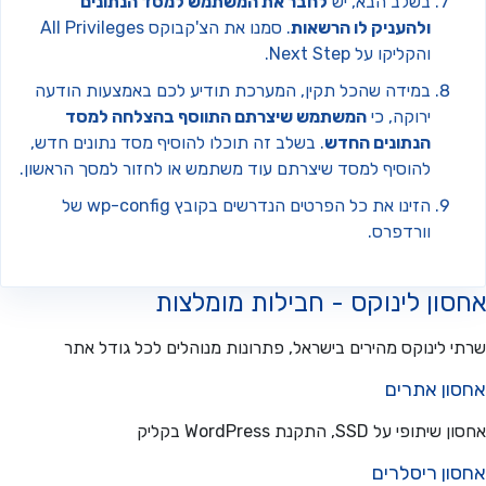
בשלב הבא, יש
לחבר את המשתמש למסד הנתונים
ולהעניק לו הרשאות
. סמנו את הצ'קבוקס All Privileges
והקליקו על Next Step.
במידה שהכל תקין, המערכת תודיע לכם באמצעות הודעה
ירוקה, כי
המשתמש שיצרתם התווסף בהצלחה למסד
הנתונים החדש
. בשלב זה תוכלו להוסיף מסד נתונים חדש,
להוסיף למסד שיצרתם עוד משתמש או לחזור למסך הראשון.
הזינו את כל הפרטים הנדרשים בקובץ wp-config של
וורדפרס.
ון לינוקס - חבילות מומלצות
 לינוקס מהירים בישראל, פתרונות מנוהלים לכל גודל אתר
ון אתרים
פי על SSD, התקנת WordPress בקליק
ון ריסלרים