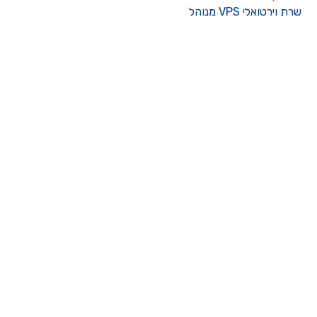
רת וירטואלי VPS מנוהל
ו קשר