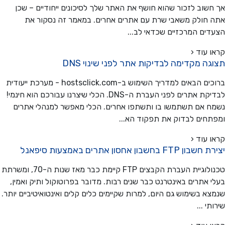
שוב לזכור שהוא חושף את האתר שלך לסיכונים ייחודיים – שכן
חולק משאבי שרת עם אתרים אחרים. במאמר זה נסקור את
ים המרכזיים שכדאי לב...
 עוד ‹
ה מקדימה לבדיקות אתר לפני שינוי DNS
ברוכים הבאים למדריך השימוש ב-hostsclick.com - מערכת ייעודית
לבדיקת אתרים לפני העברת ה-DNS. הכלי שיצרנו עבורכם הוא חינמי!
 אם תשתמשו בו ותשתפו אחרים. הכלי מאפשר למנהלי אתרים
חים לבדוק את תפקוד הא...
 עוד ‹
F בחשבון אחסון אתרים באמצעות סיפאנל
טכנולוגיית העברת הקבצים FTP קיימת כבר מאז שנות ה-70, ומשרתת
 אתרים באינטרנט כבר שנים רבות. מדובר בפרוטוקול ותיק ואמין,
א בשימוש גם היום, למרות שקיימים כלים קלים ואינטואיטיביים יותר.
י ...