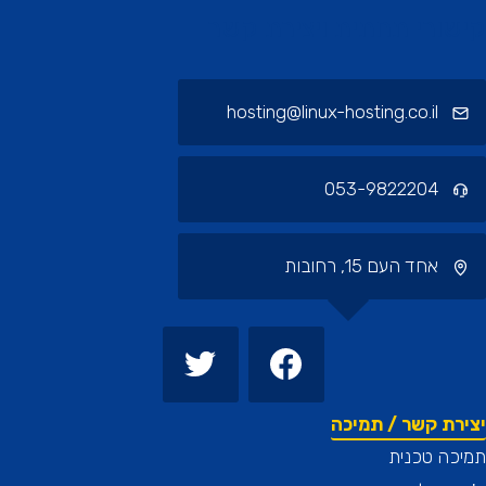
ורי תחתית ויצירת קשר
hosting@linux-hosting.co.il
053-9822204
אחד העם 15, רחובות
רת קשר / תמיכה
כה טכנית