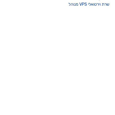
רת וירטואלי VPS מנוהל
ו קשר