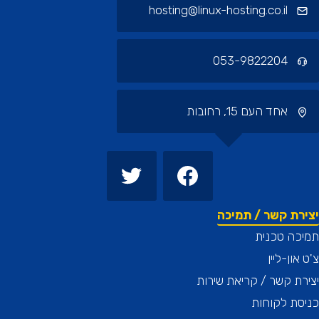
hosting@linux-hosting.co.il
053-9822204
אחד העם 15, רחובות
רת קשר / תמיכה
כה טכנית
און-ליין
ת קשר / קריאת שירות
ת לקוחות