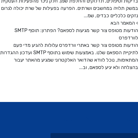
ות וטיפולים, תדלוקים והחלפת שמן. חלק ניכר מהפעילות העסקית
 תלויה במחשבים ושרתים. הפרעה בפעילות של שרת יכולה לגרום
ם כלכליים כבדים, שמ...
אמר הבא
הודעות מטופס צור קשר מגיעות לספאם? הפתרון: תוסף SMTP
דפרס
ות מטופס צור קשר באתרי וורדפרס עלולות להגיע מדי פעם
לתיקיית הספאם שלנו. באמצעות שימוש בתוסף SMTP ועדכון ההגדרות
ימות, נוכל לוודא שהדואר האלקטרוני שמגיע מהאתר יעבור
חה ולא יגיע לספאם, וב...
ורי תחתית ויצירת קשר