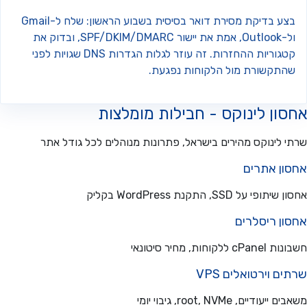
בצע בדיקת מסירת דואר בסיסית בשבוע הראשון: שלח ל-Gmail
ול-Outlook, אמת את יישור SPF/DKIM/DMARC, ובדוק את
קטגוריות ההחזרות. זה עוזר לגלות הגדרות DNS שגויות לפני
התקשורת מול הלקוחות נפגעת.
ון לינוקס - חבילות מומלצות
 לינוקס מהירים בישראל, פתרונות מנוהלים לכל גודל אתר
ון אתרים
פי על SSD, התקנת WordPress בקליק
ון ריסלרים
ללקוחות, מחיר סיטונאי
ם וירטואלים VPS
עודיים, root, NVMe, גיבוי יומי