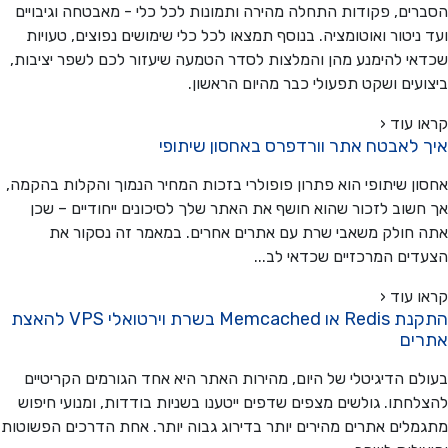
ים, פקודות התחלה מהירה ותמונות לכל כלי - מאבטחה וגיבויים
ניטור ואוטומציה. בנוסף תמצאו לכל כלי שימושים נפוצים, טעויות
י להימנע מהן והמלצות לסדר הטמעה שיעזור לכם לשפר יציבות,
עים ושקט תפעולי כבר מהיום הראשון.
 עוד ‹
 לאבטח אתר וורדפרס באחסון שיתופי
ן שיתופי הוא פתרון פופולרי בזכות המחיר הנמוך והקלות בהקמה,
שוב לזכור שהוא חושף את האתר שלך לסיכונים ייחודיים – שכן
חולק משאבי שרת עם אתרים אחרים. במאמר זה נסקור את
ים המרכזיים שכדאי לב...
 עוד ‹
התקנת Redis או Memcached בשרת וירטואלי VPS להאצת
ים
ם הדיגיטלי של היום, מהירות האתר היא אחד הגורמים הקריטיים
חתו. גולשים מצפים שדפים ייטענו בשניות בודדות, ומנועי חיפוש
לים אתרים מהירים יותר בדירוג גבוה יותר. אחת הדרכים הפשוטות