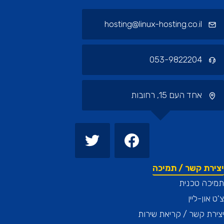
hosting@linux-hosting.co.il
053-9822204
אחד העם 15, רחובות
רת קשר / תמיכה
כה טכנית
און-ליין
ת קשר / קריאת שירות