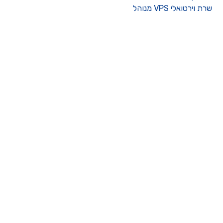
רת וירטואלי VPS מנוהל
ו קשר