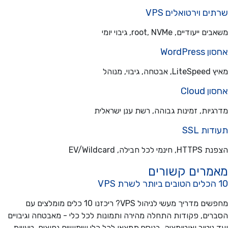
ם וירטואלים VPS
עודיים, root, NVMe, גיבוי יומי
WordPre
בוי, מנוהל
Cloud
יות, זמינות גבוהה, רשת ענן ישראלית
ת SSL
כל חבילה, EV/Wildcard
מרים קשורים
מחפשים מדריך מעשי לניהול VPS? ריכזנו 10 כלים מומלצים עם
ים, פקודות התחלה מהירה ותמונות לכל כלי - מאבטחה וגיבויים
ניטור ואוטומציה. בנוסף תמצאו לכל כלי שימושים נפוצים, טעויות