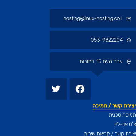
hosting@linux-hosting.co.il
053-9822204
אחד העם 15, רחובות
רת קשר / תמיכה
כה טכנית
און-ליין
ת קשר / קריאת שירות