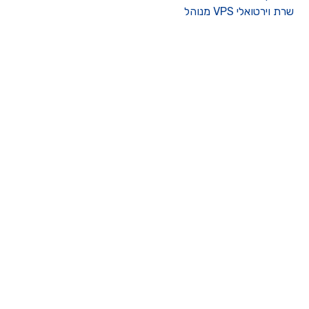
רת וירטואלי VPS מנוהל
ו קשר