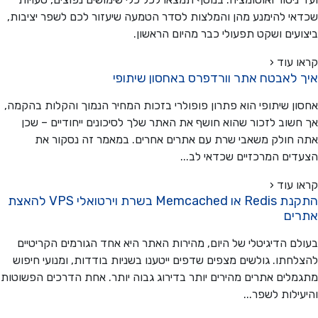
י להימנע מהן והמלצות לסדר הטמעה שיעזור לכם לשפר יציבות,
עים ושקט תפעולי כבר מהיום הראשון.
 עוד ‹
 לאבטח אתר וורדפרס באחסון שיתופי
ן שיתופי הוא פתרון פופולרי בזכות המחיר הנמוך והקלות בהקמה,
שוב לזכור שהוא חושף את האתר שלך לסיכונים ייחודיים – שכן
חולק משאבי שרת עם אתרים אחרים. במאמר זה נסקור את
ים המרכזיים שכדאי לב...
 עוד ‹
התקנת Redis או Memcached בשרת וירטואלי VPS להאצת
ים
ם הדיגיטלי של היום, מהירות האתר היא אחד הגורמים הקריטיים
חתו. גולשים מצפים שדפים ייטענו בשניות בודדות, ומנועי חיפוש
לים אתרים מהירים יותר בדירוג גבוה יותר. אחת הדרכים הפשוטות
ילות לשפר...