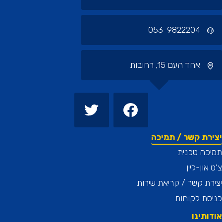
053-9822204
אחד העם 15, רחובות
רת קשר / תמיכה
כה טכנית
און-ליין
ת קשר / קריאת שירות
ת לקוחות
תינו