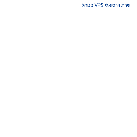
רת וירטואלי VPS מנוהל
ו קשר