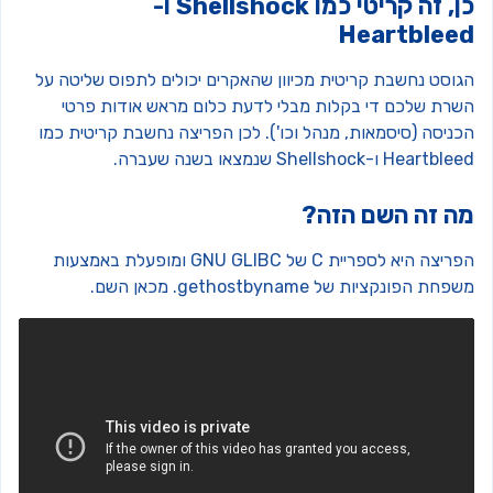
כן, זה קריטי כמו Shellshock ו-
Heartblee
גוסט נחשבת קריטית מכיוון שהאקרים יכולים לתפוס שליטה על
שרת שלכם די בקלות מבלי לדעת כלום מראש אודות פרטי
כניסה (סיסמאות, מנהל וכו'). לכן הפריצה נחשבת קריטית כמו
Heartb ו-Shellshock שנמצאו בשנה שעברה.
ה זה השם הזה?
הפריצה היא לספריית C של GNU GLIBC ומופעלת באמצעות
חת הפונקציות של gethostbyname. מכאן השם.