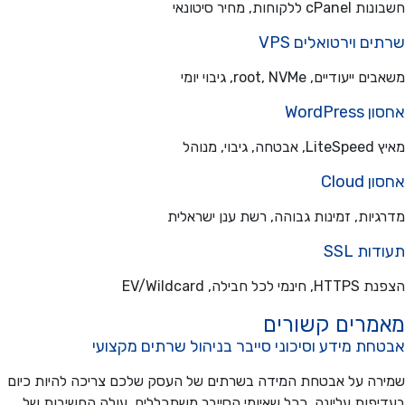
ללקוחות, מחיר סיטונאי
ם וירטואלים VPS
עודיים, root, NVMe, גיבוי יומי
WordPre
בוי, מנוהל
Cloud
יות, זמינות גבוהה, רשת ענן ישראלית
ת SSL
כל חבילה, EV/Wildcard
מרים קשורים
ת מידע וסיכוני סייבר בניהול שרתים מקצועי
ה על אבטחת המידה בשרתים של העסק שלכם צריכה להיות כיום
פות עליונה. ככל שאיומי הסייבר משתכללים, עולה החשיבות של