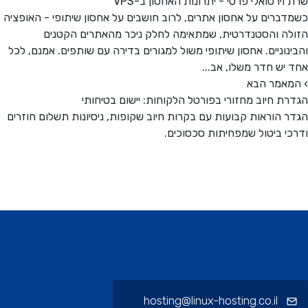
וירטואלי פרטי - יתרונות האחסון ב-VPS
ברים על אחסון אתרים, לרוב חושבים על אחסון שיתופי - האופציה
ה והסטנדרטית, שמתאימה לחלק ניכר מהאתרים הקטנים
נוניים. אחסון שיתופי משול למגורים בדירה עם שותפים. אמנם, לכל
יש חדר משלו, אב...
אמר הבא
ת חיוב מחזורי בפורטל הלקוחות: יישום בטיחותי
 הוראות קבועות עם בקרות חיוב שקופות, ניסיונות תשלום חוזרים
י ביטול שמפחיתות סכסוכים.
ורי תחתית ויצירת קשר
hosting@linux-hosting.co.il