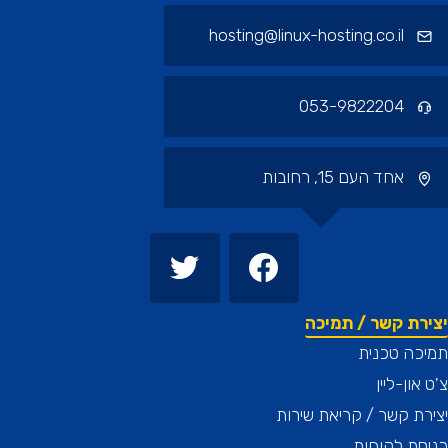
hosting@linux-hosting.co.il
053-9822204
אחד העם 15, רחובות
רת קשר / תמיכה
כה טכנית
און-ליין
ת קשר / קריאת שירות
ת לקוחות