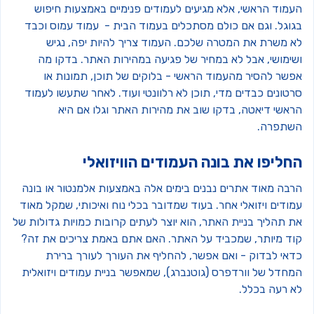
עמוד הראשי, אלא מגיעים לעמודים פנימיים באמצעות חיפוש
גוגל. וגם אם כולם מסתכלים בעמוד הבית - עמוד עמוס וכבד
א משרת את המטרה שלכם. העמוד צריך להיות יפה, נגיש
שימושי, אבל לא במחיר של פגיעה במהירות האתר. בדקו מה
פשר להסיר מהעמוד הראשי - בלוקים של תוכן, תמונות או
טונים כבדים מדי, תוכן לא רלוונטי ועוד. לאחר שתעשו לעמוד
ראשי דיאטה, בדקו שוב את מהירות האתר וגלו אם היא
שתפרה.
חליפו את בונה העמודים הוויזואלי
רבה מאוד אתרים נבנים בימים אלה באמצעות אלמנטור או בונה
ודים ויזואלי אחר. בעוד שמדובר בכלי נוח ואיכותי, שמקל מאוד
ת תהליך בניית האתר, הוא יוצר לעתים קרובות כמויות גדולות של
וד מיותר, שמכביד על האתר. האם אתם באמת צריכים את זה?
דאי לבדוק - ואם אפשר, להחליף את העורך לעורך ברירת
מחדל של וורדפרס (גוטנברג), שמאפשר בניית עמודים ויזואלית
א רעה בכלל.