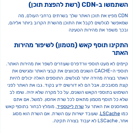
תמשו ב-CDN (רשת להפצת תוכן)
CDN מפיץ את תוכן האתר שלך בשרתים ברחבי העולם, מה
מאפשר לגולשים לקבל את התוכן מהשרת הקרוב ביותר אליהם,
בכך משפר את מהירות הטעינה
תקינו תוסף קאש (מטמון) לשיפור מהירות
אתר
יימים לא מעט תוספי וורדפרס שעוזרים לשפר את מהירות האתר.
תוספי ה-CACHE השונים מכווצים את קבצי האתר ומגישים את
אתר בצורה מהירה יותר לגולשים. התוספים האלה יכולים להיות
צת מסובכים, אבל הם לא דורשים ידע בקוד. גבו את האתר לפני
שימוש בתוספי הקאש השונים, על כל מקרה שלא יהיה. שימו לב
לא כל תוסף מטמון מתאים לכל שרת אחסון. למשל, אם אתם
אחסנים את האתר על
שרת לייטספיד
, מומלץ לבחור בתוסף קאש
מו
LSCache
, שעובד ישירות עם השרת. אם השרת הוא מסוג
LSCac לא יעבוד בצורה תקינה.