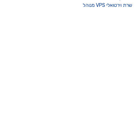
רת וירטואלי VPS מנוהל
ו קשר