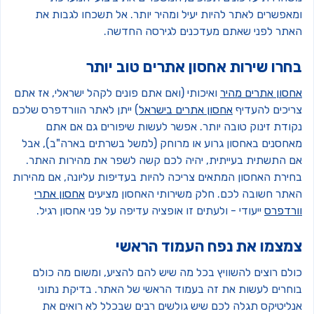
מאפשרים לאתר להיות יעיל ומהיר יותר. אל תשכחו לגבות את
אתר לפני שאתם מעדכנים לגירסה החדשה.
חרו שירות אחסון אתרים טוב יותר
חסון אתרים מהיר
ואיכותי (ואם אתם פונים לקהל ישראלי, אז אתם
ריכים להעדיף
אחסון אתרים בישראל
) ייתן לאתר הוורדפרס שלכם
קודת זינוק טובה יותר. אפשר לעשות שיפורים גם אם אתם
אחסנים באחסון גרוע או מרוחק (למשל בשרתים בארה"ב), אבל
ם התשתית בעייתית, יהיה לכם קשה לשפר את מהירות האתר.
חירת האחסון המתאים צריכה להיות בעדיפות עליונה, אם מהירות
אתר חשובה לכם. חלק משירותי האחסון מציעים
אחסון אתרי
ורדפרס
ייעודי - ולעתים זו אופציה עדיפה על פני אחסון רגיל.
מצמו את נפח העמוד הראשי
ולם רוצים להשוויץ בכל מה שיש להם להציע, ומשום מה כולם
וחרים לעשות את זה בעמוד הראשי של האתר. בדיקת נתוני
נליטיקס תגלה לכם שיש גולשים רבים שבכלל לא רואים את