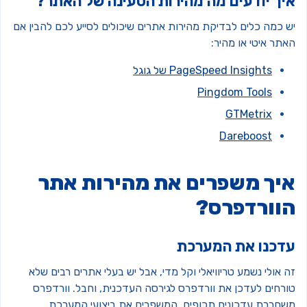
יך יודעים מה מהירות הטעינה של האתר?
ש כמה כלים לבדיקת מהירות אתרים שיכולים לסייע לכם להבין אם
תר איטי או מהיר:
PageSpeed Insights של גוגל
Pingdom Tools
GTMetrix
Dareboost
יך משפרים את מהירות אתר
וורדפרס?
דכנו את המערכת
 אולי נשמע טריוויאלי וקל מדי, אבל יש בעלי אתרים רבים שלא
ורחים לעדכן את וורדפרס לגירסה העדכנית, וחבל. וורדפרס
שחררת עדכונים תכופים, המשפרים את ביצועי המערכת