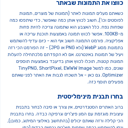
ווצו את התמונות שבאתר
שאתם מעלים תמונות לאתר (תמונות של מוצרים, תמונות
פוסטים וכו'), חשוב לכווץ אותן כמה שאפשר, כדי שיתפסו כמה
פחות נפח. כלל האצבע הוא שתמונה צריכה להיות פחות
מ-100KB. אפשר לכווץ תמונה באמצעות תוכנת עריכה או
פליקציה. פורמט התמונה חשוב אף הוא - כיום עדיף להשתמש
בתמונות מסוג WebP (ולא PNG או JPG) - זה הפורמט הכי רזה
יעיל של תמונות באינטרנט. אם לא הקפדתם מלכתחילה להעלות
מונות קטנות, תוכלו לכווץ אותן בדיעבד באמצעות תוספים
שונים, כמו למשל TinyPNG, ShortPixel, EWWW Image
Optimizer. גם כאן - אל תשכחו לגבות את האתר לפני שאתם
פעילים תוסף כזה.
חרו תבנית מינימליסטית
רוב האתרים הסטנדרטיים, אין צורך או סיבה לבחור בתבנית
יצובית מוגזמת עם המון פיצ'רים וגרפיקה כבדה. בחרו בתבנית
י קלילה ורזה שאתם יכולים (בהתחשב באילוצי המיתוג, כמובן),
נסו להשתמש בכמה שפחות פיצ'רים גרפיים כבדים (כמו