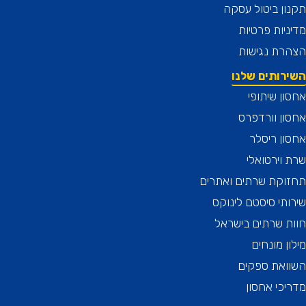
ן ביטול עסקה
יות פרטיות
רת נגישות
רותים שלנו
ן שיתופי
ן וורדפרס
ן ריסלר
וירטואלי
וקת שרתים ואתרים
תי סיסטם לינוקס
 שרתים בישראל
ן מונחים
ואת ספקים
כי אחסון