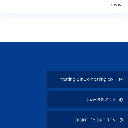
אמינות
ורי תחתית ויצירת קשר
hosting@linux-hosting.co.il
053-9822204
אחד העם 15, רחובות