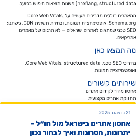
hreflang, structur) משנות תוצאות חיפוש בפועל.
המאמרים כוללים מדריכים מעשיים על Core Web Vitals,
Schema.org, אופטימיזציית תמונות, ובחירת תשתית CDN. גישתנו:
SEO טכני שמתאים לאתרים ישראלים — לא תרגום של מאמרים
קאים.
תמצאו כאן
מדריכי SEO טכני, Core Web Vitals, structured data,
טימיזציית תמונות.
ותים קשורים
ן מהיר לקידום אתרים
קת אתרים מקצועית
צמבר 2025
חסון אתרים בישראל מול חו״ל –
תרונות, חסרונות ואיך לבחור נכון