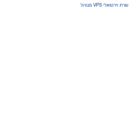
רת וירטואלי VPS מנוהל
ו קשר