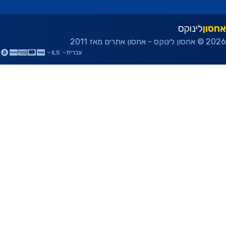
ון
לינוקס
ן אתרים מאז 2011
עברית
ILS